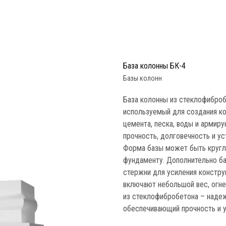
База колонны БК-4
Базы колонн
База колонны из стеклофиброб
используемый для создания ко
цемента, песка, воды и армир
прочность, долговечность и у
Форма базы может быть кругло
фундаменту. Дополнительно б
стержни для усиления констру
включают небольшой вес, огне
из стеклофибробетона – наде
обеспечивающий прочность и у