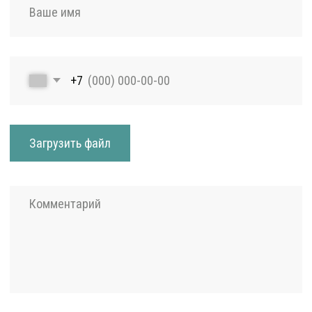
Наши проекты
Контакты
ИНН: 5402581516 КПП:
540201001 ОГРН:
1145476125376
Политика конфиденциальности
Согласие на обработку персональных данных
Разработка сайта