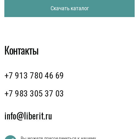
«
ЛИБЕРИТ
»
630123, г. Новосибирск, ул. Победы, 55
ИНН: 5402581516
КПП: 540201001
ОГРН: 1145476125376
Группа компаний ТС ГРУПП
+7
Загрузить файл